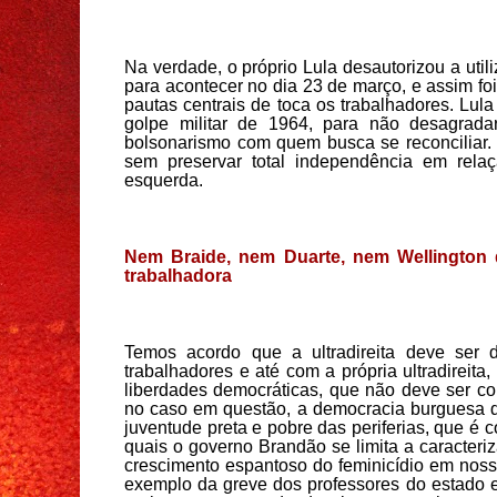
Na verdade, o
próprio Lula desautorizou a uti
para acontecer n
o dia 23
de março
,
e assim foi
pautas
centrais d
e toca os trabalhadores
. Lul
golpe militar de 196
4
,
para não desagradar
bolsonarismo
com quem busca se reconciliar.
sem preservar total independência em rel
esquerda.
Nem Braide, nem Duarte, nem Wellington 
trabalhadora
Temos acordo que a ultradireita deve ser d
trabalhadores e até com a própria ultradirei
liberdades democráticas,
que não deve ser
co
no caso em questão, a democracia burguesa q
juventude preta
e pobre
das periferias, que é
quais
o governo Brandão
se limita a caracteri
crescimento espantoso do
feminicídio
em noss
exemplo da greve dos professores
do estado 