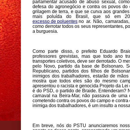
parlamentar acusado de abuso sexual, com
defesa do agronegócio
e contra os povos do
grilagem
de terra
,
e que se curva aos grandes
mais
poluída do Brasil, que só em
20
excesso de poluentes
no ar.
Não, camaradas,
como
derrotar todos
os seus representantes, p
a burguesia.
Como parte disso, o
prefeito Eduardo
Bra
professores grev
istas
, mas que todo ano tr
transportes coletivos, deve ser derrotado. O 
pelo Novo, partido da base de Bolsonaro. S
Republicano, partidos dos filhos de Bolsona
inimigos dos trabalhadores, estarão de mão
mostra que todos eles são do mesmo cam
apresentou o racista e genocida Projeto da Lei
é do
PSD, o p
artido de Braide.
Entenderam? N
carnaval na Beira-Mar, não passava de uma 
cometendo contra os povos do campo e
contra
inimig
a
dos trabalhadores, é um insulto a nossa
Em breve, nós do PSTU anunciaremos nosso 