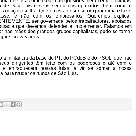
ama que terá como base, não questões meramente abstratas,
ra de São Luís e seus segmentos oprimidos, bem como o
 os ricaços da ilha. Queremos apresentar um programa e fazer
se, e não com os empresários. Queremos explicar,
ENTEMENTE, ser governada pelos trabalhadores, apoiados
ocracia que devemos defender e implementar. Falamos em
 nas mãos dos grandes grupos capitalistas, pode se tornar
alguns breves anos.
o a militância da base do PT, do PCdoB e do PSOL, que não
 seus dirigentes têm feito com os poderosos e até com o
m e enfraquecem nossas lutas, a vir se somar a nossa
a para mudar os rumos de São Luís.