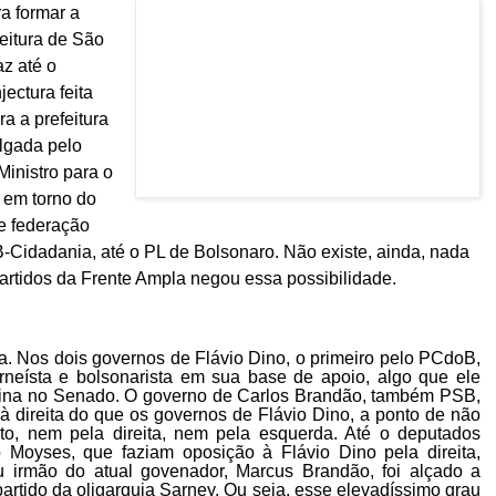
ra formar a
eitura de São
az até
o
njectura
feita
a a prefeitura
lgada pelo
Ministro
para o
 em torno do
de
federação
-Cidadania,
até
o PL de Bolsonaro.
N
ão existe,
ainda,
nada
artido
s
da Frente Ampla
negou
essa
possibilidad
e.
sa. Nos dois governos de Flávio Dino, o primeiro pelo PCdoB,
rneísta e bolsonarista em sua base de apoio, algo que ele
atina no Senado. O governo de Carlos Brandão, também PSB,
 à direita do que os governos de Flávio Dino, a ponto de não
to, nem pela direita, nem pela esquerda. Até o deputados
o Moyses, que faziam oposição à Flávio Dino pela direita,
 irmão do atual govenador, Marcus Brandão, foi alçado a
artido da oligarquia Sarney. Ou seja, esse elevadíssimo grau