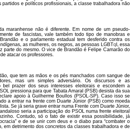
partidos e políticos profissionais, a classe trabalhadora não
rda maranhense não é diferente. Em nome de um pseudo-
amente de fascistas, vale também todo tipo de manobras e
randão e o parlamento estadual tem desferido contra os
 indígenas, as mulheres, os negros, as pessoas LGBT
q
I, essa
az parte do mesmo. O vice de Brandão é Felipe Camarão do
de atacar os professores.
andão, que tem as mãos e os pés manchados com sangue de
dores, mas um simples adversário. Os discursos e as
 bel prazer dos seus interesses eleitorais e escondem a
SOL pressiona para que Tabata Amaral (PSB) desista da sua
declare apoio à Guilherme Boullos (PSOL-SP). Caso isso se
do a entrar na frente com Duarte Júnior (PSB) como moeda
ista. Se já seria grave entrar numa Frente com Duarte Júnior,
andaloso seria a participação do PSOL numa frente eleitoral
ho. Contudo, só o fato de existir essa possibilidade, já
cracia” e de se unir com deus e o diabo para “combater o
o, em detrimento dos concretos da classes trabalhadora e de