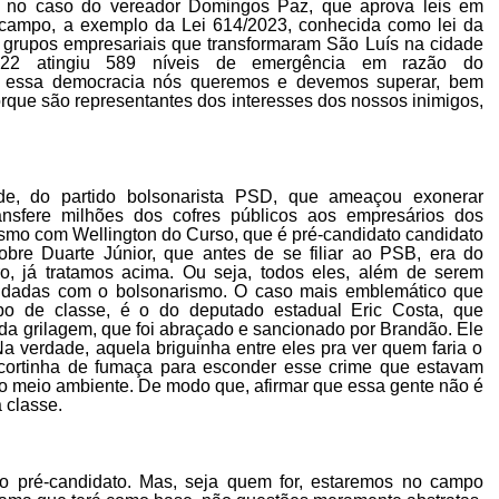
o
n
o caso do vereador Domingos Paz, q
ue
aprova leis em
 campo
,
a exemplo
d
a
Lei
614/2023,
conhecida como lei
da
 grupos empresariais que transformaram São Luís
n
a
cidade
22 atingiu
589
níveis de emergência em razão d
o
 essa democracia nós queremos e devemos superar,
bem
orque são representantes dos interesses dos nossos inimigos,
ide,
do partido bolsonarista
PSD
, que ameaçou exonerar
ansfere milhões dos cofres
públicos
aos empresários dos
mesmo com Wellington do Curso, que
é
pré-candidato
candidato
obre Duarte J
únior
,
que antes de se filiar ao PSB, era do
ro,
já tratamos acima.
Ou
seja,
todos eles,
além de serem
s dadas com o
b
olsonarismo.
O
caso mais
emblemático
que
po de classe,
é o
do
deputado
estadual
Eric Costa,
que
 da
g
rilagem, que foi abraçado e sancionado por Brandão.
Ele
a verdade, aquela
briguinha entre eles pra ver quem faria o
cortinha de fumaça para esconder esse crime que estavam
o meio ambiente.
De modo que, a
firmar que essa gente não é
 classe.
pré-candidato. Mas, seja quem for, estaremos no campo