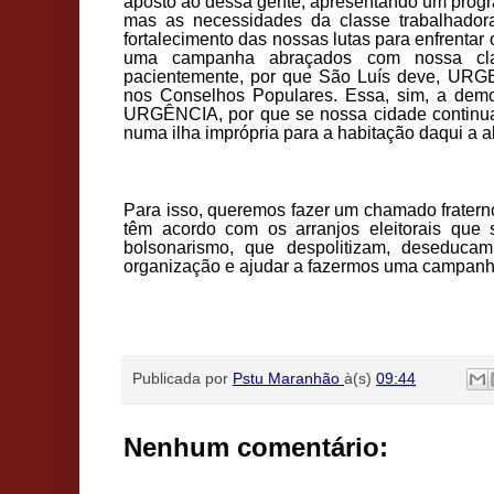
aposto ao dessa gente, apresentando um progr
mas as necessidades da classe trabalhado
fortalecimento das nossas lutas para enfrentar
uma campanha abraçados com nossa clas
pacientemente, por que São Luís deve, URG
nos Conselhos Populares. Essa, sim, a dem
URGÊNCIA, por que se nossa cidade continuar
numa ilha imprópria para a habitação daqui a 
Para isso, queremos fazer um chamado fratern
têm acordo com os arranjos eleitorais que
bolsonarismo, que despolitizam, deseduca
organização e ajudar a fazermos uma campanh
Publicada por
Pstu Maranhão
à(s)
09:44
Nenhum comentário: