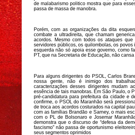
de malabarismo politico mostra que para esses 
passa de massa de manobra.
Porém, com as organizações da dita esque
combate a ultradireita, que chamam generic
acordos. Mesmo com todos os ataques que B
servidores públicos, os quilombolas, os povos
esquerda não só apoia esse governo, como f
PT, que na Secretaria de Educação, não cansa 
Para alguns dirigentes do PSOL, Carlos Br
nossa gente, não é inimigo dos trabalha
caracterizações desses dirigentes mudam ao
essência de tais manobras. Em São Paulo, o P
pré-candidatura para prefeitura da cidade e 
confirme, o PSOL do Maranhão será pressiona
de troca aos acordos costurados na capital paul
com as famílias Brandão e Sarney, o mais esc
com o PL de Bolsonaro e Josemar Maranhãozin
demonstra que o discurso de “defesa da demo
fascismo” não passa de oportunismo eleitoreir
seus segmentos oprimidos