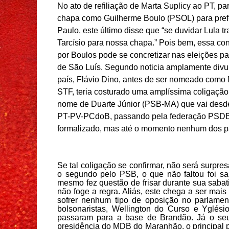
No ato de refiliação de Marta Suplicy ao PT, pa
chapa como Guilherme Boulo
(PSOL)
para pref
Paulo, este último disse
que
“se duvidar Lula tr
Tarcísio para nossa chapa.” Pois bem, essa co
por
Boulos pode se concretizar nas eleições par
de São Luís. Segundo
noticia
amplamente
divu
país
, Flávio Dino,
antes de ser nomeado
como 
STF,
teria costurado uma amplíssima coligação
nome de Duarte J
únior
(PSB-MA)
que
vai des
PT-PV-PCdoB,
passando pela
f
ederação PSDB
formal
izado,
mas até o momento nenhum d
os
p
Se tal coligação se confirmar, não será surpre
o segundo pelo PSB, o que não faltou foi sa
mesmo fez questão de frisar durante sua sab
não foge a regra. Aliás, este chega a ser mais
sofrer nenhum tipo de oposição no parlamen
bolsonaristas, Wellington do Curso e Yglési
passaram para a base de Brandão. Já o seu
presidência do MDB do Maranhão, o principal p