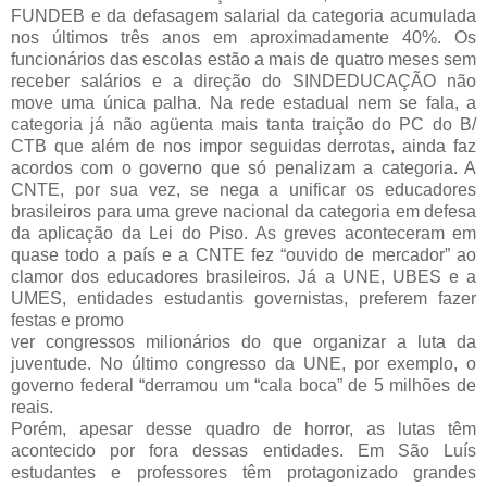
FUNDEB e da defasagem salarial da categoria acumulada
nos últimos três anos em aproximadamente 40%. Os
funcionários das escolas estão a mais de quatro meses sem
receber salários e a direção do SINDEDUCAÇÃO não
move uma única palha. Na rede estadual nem se fala, a
categoria já não agüenta mais tanta traição do PC do B/
CTB que além de nos impor seguidas derrotas, ainda faz
acordos com o governo que só penalizam a categoria. A
CNTE, por sua vez, se nega a unificar os educadores
brasileiros para uma greve nacional da categoria em defesa
da aplicação da Lei do Piso. As greves aconteceram em
quase todo a país e a CNTE fez “ouvido de mercador” ao
clamor dos educadores brasileiros. Já a UNE, UBES e a
UMES, entidades estudantis governistas, preferem fazer
festas e promo
ver congressos milionários do que organizar a luta da
juventude. No último congresso da UNE, por exemplo, o
governo federal “derramou um “cala boca” de 5 milhões de
reais.
Porém, apesar desse quadro de horror, as lutas têm
acontecido por fora dessas entidades. Em São Luís
estudantes e professores têm protagonizado grandes