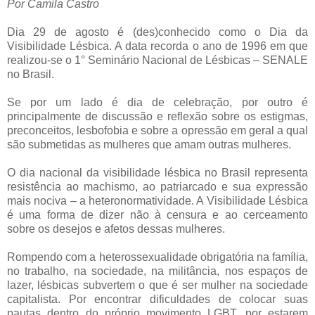
Por Camila Castro
Dia 29 de agosto é (des)conhecido como o Dia da
Visibilidade Lésbica. A data recorda o ano de 1996 em que
realizou-se o 1° Seminário Nacional de Lésbicas – SENALE
no Brasil.
Se por um lado é dia de celebração, por outro é
principalmente de discussão e reflexão sobre os estigmas,
preconceitos, lesbofobia e sobre a opressão em geral a qual
são submetidas as mulheres que amam outras mulheres.
O dia nacional da visibilidade lésbica no Brasil representa
resistência ao machismo, ao patriarcado e sua expressão
mais nociva – a heteronormatividade. A Visibilidade Lésbica
é uma forma de dizer não à censura e ao cerceamento
sobre os desejos e afetos dessas mulheres.
Rompendo com a heterossexualidade obrigatória na família,
no trabalho, na sociedade, na militância, nos espaços de
lazer, lésbicas subvertem o que é ser mulher na sociedade
capitalista. Por encontrar dificuldades de colocar suas
pautas dentro do próprio movimento LGBT, por estarem