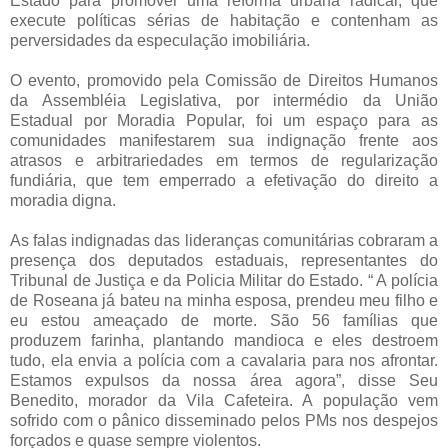
Estado para promover uma reforma urbana radical, que
execute políticas sérias de habitação e contenham as
perversidades da especulação imobiliária.
O evento, promovido pela Comissão de Direitos Humanos
da Assembléia Legislativa, por intermédio da União
Estadual por Moradia Popular, foi um espaço para as
comunidades manifestarem sua indignação frente aos
atrasos e arbitrariedades em termos de regularização
fundiária, que tem emperrado a efetivação do direito a
moradia digna.
As falas indignadas das lideranças comunitárias cobraram a
presença dos deputados estaduais, representantes do
Tribunal de Justiça e da Policia Militar do Estado. “ A polícia
de Roseana já bateu na minha esposa, prendeu meu filho e
eu estou ameaçado de morte. São 56 famílias que
produzem farinha, plantando mandioca e eles destroem
tudo, ela envia a polícia com a cavalaria para nos afrontar.
Estamos expulsos da nossa área agora”, disse Seu
Benedito, morador da Vila Cafeteira. A população vem
sofrido com o pânico disseminado pelos PMs nos despejos
forçados e quase sempre violentos.